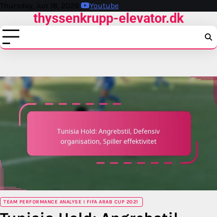
Skip
Thursday, Jun 18, 2026
Youtube
thyssenkrupp-elevator.dk
to
content
TEAM PERFORMANCE ANALYSE I FIFA ARAB CUP 2021