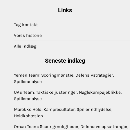
Links
Tag kontakt
Vores historie
Alle indlæg
Seneste indlæg
Yemen Team: Scoringmønstre, Defensivstrategier,
Spilleranalyse
UAE Team: Taktiske justeringer, Nøglekampøjeblikke,
Spilleranalyse
Marokko Hold: Kampresultater, Spillerindflydelse,
Holdkohæsion
Oman Team: Scoringmuligheder, Defensive opsætninger,