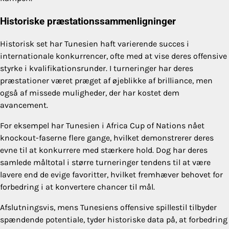
Historiske præstationssammenligninger
Historisk set har Tunesien haft varierende succes i
internationale konkurrencer, ofte med at vise deres offensive
styrke i kvalifikationsrunder. I turneringer har deres
præstationer været præget af øjeblikke af brilliance, men
også af missede muligheder, der har kostet dem
avancement.
For eksempel har Tunesien i Africa Cup of Nations nået
knockout-faserne flere gange, hvilket demonstrerer deres
evne til at konkurrere med stærkere hold. Dog har deres
samlede måltotal i større turneringer tendens til at være
lavere end de evige favoritter, hvilket fremhæver behovet for
forbedring i at konvertere chancer til mål.
Afslutningsvis, mens Tunesiens offensive spillestil tilbyder
spændende potentiale, tyder historiske data på, at forbedring