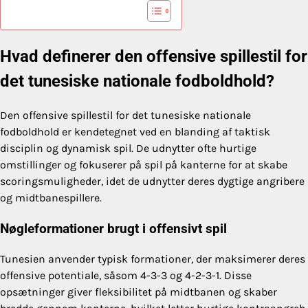
Hvad definerer den offensive spillestil for
det tunesiske nationale fodboldhold?
Den offensive spillestil for det tunesiske nationale
fodboldhold er kendetegnet ved en blanding af taktisk
disciplin og dynamisk spil. De udnytter ofte hurtige
omstillinger og fokuserer på spil på kanterne for at skabe
scoringsmuligheder, idet de udnytter deres dygtige angribere
og midtbanespillere.
Nøgleformationer brugt i offensivt spil
Tunesien anvender typisk formationer, der maksimerer deres
offensive potentiale, såsom 4-3-3 og 4-2-3-1. Disse
opsætninger giver fleksibilitet på midtbanen og skaber