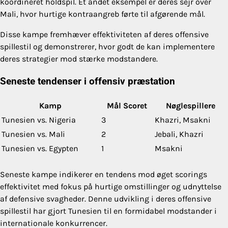
koordineret holdspil. Et andet eksempel er deres sejr over
Mali, hvor hurtige kontraangreb førte til afgørende mål.
Disse kampe fremhæver effektiviteten af deres offensive
spillestil og demonstrerer, hvor godt de kan implementere
deres strategier mod stærke modstandere.
Seneste tendenser i offensiv præstation
Kamp
Mål Scoret
Nøglespillere
Tunesien vs. Nigeria
3
Khazri, Msakni
Tunesien vs. Mali
2
Jebali, Khazri
Tunesien vs. Egypten
1
Msakni
Seneste kampe indikerer en tendens mod øget scorings
effektivitet med fokus på hurtige omstillinger og udnyttelse
af defensive svagheder. Denne udvikling i deres offensive
spillestil har gjort Tunesien til en formidabel modstander i
internationale konkurrencer.