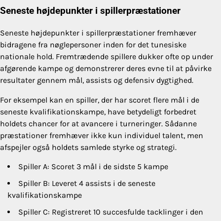
Seneste højdepunkter i spillerpræstationer
Seneste højdepunkter i spillerpræstationer fremhæver
bidragene fra nøglepersoner inden for det tunesiske
nationale hold. Fremtrædende spillere dukker ofte op under
afgørende kampe og demonstrerer deres evne til at påvirke
resultater gennem mål, assists og defensiv dygtighed.
For eksempel kan en spiller, der har scoret flere mål i de
seneste kvalifikationskampe, have betydeligt forbedret
holdets chancer for at avancere i turneringer. Sådanne
præstationer fremhæver ikke kun individuel talent, men
afspejler også holdets samlede styrke og strategi.
Spiller A: Scoret 3 mål i de sidste 5 kampe
Spiller B: Leveret 4 assists i de seneste
kvalifikationskampe
Spiller C: Registreret 10 succesfulde tacklinger i den