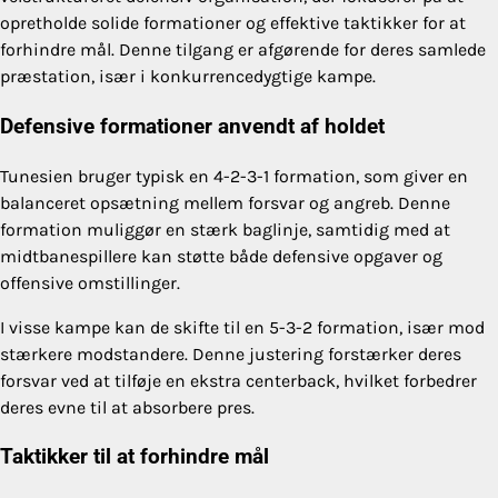
opretholde solide formationer og effektive taktikker for at
forhindre mål. Denne tilgang er afgørende for deres samlede
præstation, især i konkurrencedygtige kampe.
Defensive formationer anvendt af holdet
Tunesien bruger typisk en 4-2-3-1 formation, som giver en
balanceret opsætning mellem forsvar og angreb. Denne
formation muliggør en stærk baglinje, samtidig med at
midtbanespillere kan støtte både defensive opgaver og
offensive omstillinger.
I visse kampe kan de skifte til en 5-3-2 formation, især mod
stærkere modstandere. Denne justering forstærker deres
forsvar ved at tilføje en ekstra centerback, hvilket forbedrer
deres evne til at absorbere pres.
Taktikker til at forhindre mål