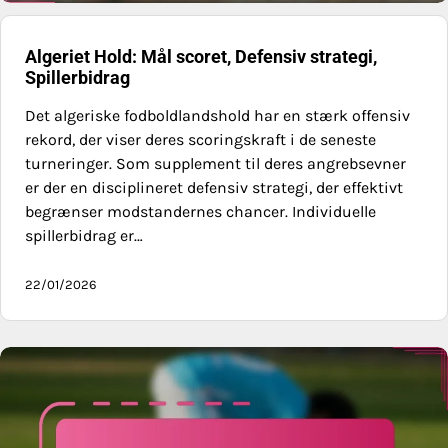
Algeriet Hold: Mål scoret, Defensiv strategi,
Spillerbidrag
Det algeriske fodboldlandshold har en stærk offensiv
rekord, der viser deres scoringskraft i de seneste
turneringer. Som supplement til deres angrebsevner
er der en disciplineret defensiv strategi, der effektivt
begrænser modstandernes chancer. Individuelle
spillerbidrag er…
22/01/2026