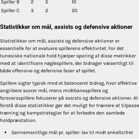
Spiller B
2
5
10
Spiller C
3
2
20
Statistikker om mål, assists og defensive aktioner
Statistikker om mål, assists og defensive aktioner er
essentielle for at evaluere spillerens effektivitet. For det
tunesiske nationale hold hjælper sporing af disse metrikker
med at identificere nøglespillere, der bidrager væsentligt til
både offensive og defensive faser af spillet.
Spillere sigter typisk mod et balanceret bidrag, hvor effektive
angribere scorer mål, mens midtbanespillere og
forsvarsspillere fokuserer på assists og defensive aktioner. At
forstå disse statistikker gør det muligt for trænere at tilpasse
træning og kampstrategier for at forbedre den samlede
holdpræstation.
Gennemsnitlige mål pr. spiller: lav til midt enkeltcifret