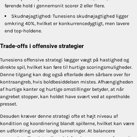
førende hold i gennemsnit scorer 2 eller flere.
Skudnøjagtighed: Tunesiens skudnøjagtighed ligger
omkring 40%, hvilket er konkurrencedygtigt, men lavere
end top-holdene.
Trade-offs i offensive strategier
Tunesiens offensive strategi lægger vægt på hastighed og
direkte spil, hvilket kan føre til hurtige scoringsmuligheder.
Denne tilgang kan dog også efterlade dem sårbare over for
kontraangreb, hvis boldbesiddelsen mistes. Afhængigheden
af hurtige kanter og hurtige omstillinger betyder, at når
angrebet stopper, kan holdet have svært ved at opretholde
presset.
Desuden kræver denne strategi ofte et højt niveau af
kondition og koordinering blandt spillerne, hvilket kan være
en udfordring under lange turneringer. At balancere