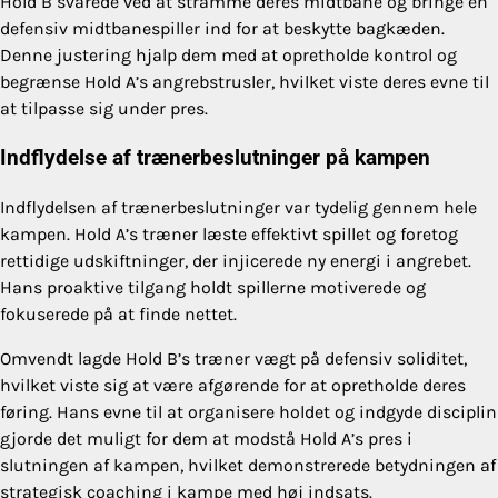
Hold B svarede ved at stramme deres midtbane og bringe en
defensiv midtbanespiller ind for at beskytte bagkæden.
Denne justering hjalp dem med at opretholde kontrol og
begrænse Hold A’s angrebstrusler, hvilket viste deres evne til
at tilpasse sig under pres.
Indflydelse af trænerbeslutninger på kampen
Indflydelsen af trænerbeslutninger var tydelig gennem hele
kampen. Hold A’s træner læste effektivt spillet og foretog
rettidige udskiftninger, der injicerede ny energi i angrebet.
Hans proaktive tilgang holdt spillerne motiverede og
fokuserede på at finde nettet.
Omvendt lagde Hold B’s træner vægt på defensiv soliditet,
hvilket viste sig at være afgørende for at opretholde deres
føring. Hans evne til at organisere holdet og indgyde disciplin
gjorde det muligt for dem at modstå Hold A’s pres i
slutningen af kampen, hvilket demonstrerede betydningen af
strategisk coaching i kampe med høj indsats.