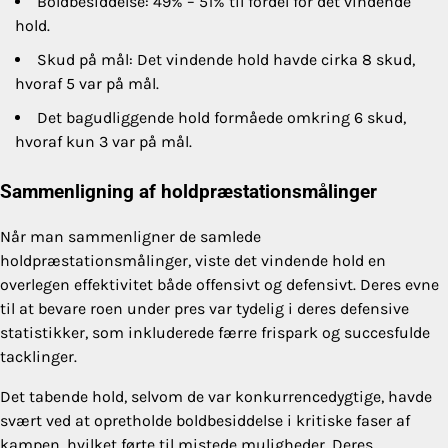
Boldbesiddelse: 49% – 51% til fordel for det vindende
hold.
Skud på mål: Det vindende hold havde cirka 8 skud,
hvoraf 5 var på mål.
Det bagudliggende hold formåede omkring 6 skud,
hvoraf kun 3 var på mål.
Sammenligning af holdpræstationsmålinger
Når man sammenligner de samlede
holdpræstationsmålinger, viste det vindende hold en
overlegen effektivitet både offensivt og defensivt. Deres evne
til at bevare roen under pres var tydelig i deres defensive
statistikker, som inkluderede færre frispark og succesfulde
tacklinger.
Det tabende hold, selvom de var konkurrencedygtige, havde
svært ved at opretholde boldbesiddelse i kritiske faser af
kampen, hvilket førte til mistede muligheder. Deres