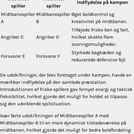
Indflydelse på kampen
spiller
spiller
Midtbanespiller
Midtbanespiller
Øget boldkontrol og
A
B
kreativitet på midtbanen.
Tilføjede friske ben og fart,
Angriber C
Angriber D
hvilket skabte flere
scoringsmuligheder.
Styrkede bagkæden og
Forsvarer E
Forsvarer F
reducerede defensive fejl.
De udskiftninger, der blev foretaget under kampen, havde en
mærkbar indflydelse på den samlede præstation.
Introduktionen af friske spillere gav fornyet energi og taktisk
fleksibilitet, hvilket gjorde det muligt for holdet at tilpasse
sig den udviklende spilsituation.
Især førte udskiftningen af Midtbanespiller A med
Midtbanespiller B til en mere dynamisk tilstedeværelse på
midtbanen, hvilket gjorde det muligt for bedre boldfordeling