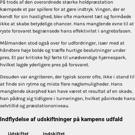
På trods af den overordnede stærke holdpræstation
kæmpede et par spillere for at gøre indtryk. Vingen, der er
kendt for sin hastighed, blev ofte markeret tæt og formåede
ikke at skabe betydelige chancer. Hans manglende evne til at
ryste forsvaret begrænsede hans effektivitet i angrebsfasen.
Målmanden stod også over for udfordringer, især med at
håndtere høje bolde og træffe hurtige beslutninger under
pres. Et par kritiske fejl førte til unødvendige hjørnespark,
hvilket lagde yderligere pres på forsvaret.
Desuden var angriberen, der typisk scorer ofte, ikke i stand til
at finde sin rytme og miste flere nøglemuligheder. Hans
manglende skarphed kan have været et resultat af en skade,
han pådrog sig tidligere i turneringen, hvilket påvirkede hans
selvtillid og præstationsniveau.
Indflydelse af udskiftninger på kampens udfald
Udskiftet
Indskiftet