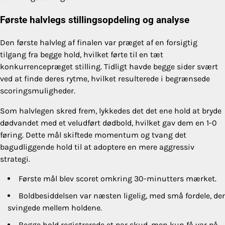
Første halvlegs stillingsopdeling og analyse
Den første halvleg af finalen var præget af en forsigtig
tilgang fra begge hold, hvilket førte til en tæt
konkurrencepræget stilling. Tidligt havde begge sider svært
ved at finde deres rytme, hvilket resulterede i begrænsede
scoringsmuligheder.
Som halvlegen skred frem, lykkedes det det ene hold at bryde
dødvandet med et veludført dødbold, hvilket gav dem en 1-0
føring. Dette mål skiftede momentum og tvang det
bagudliggende hold til at adoptere en mere aggressiv
strategi.
Første mål blev scoret omkring 30-minutters mærket.
Boldbesiddelsen var næsten ligelig, med små fordele, der
svingede mellem holdene.
Begge hold registrerede et par skud, men kun få var på