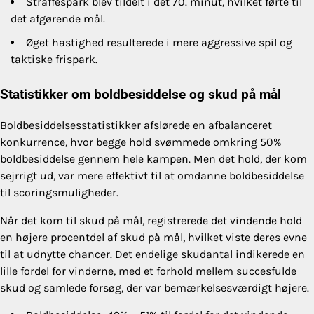
Straffespark blev tildelt i det 70. minut, hvilket førte til
det afgørende mål.
Øget hastighed resulterede i mere aggressive spil og
taktiske frispark.
Statistikker om boldbesiddelse og skud på mål
Boldbesiddelsesstatistikker afslørede en afbalanceret
konkurrence, hvor begge hold svømmede omkring 50%
boldbesiddelse gennem hele kampen. Men det hold, der kom
sejrrigt ud, var mere effektivt til at omdanne boldbesiddelse
til scoringsmuligheder.
Når det kom til skud på mål, registrerede det vindende hold
en højere procentdel af skud på mål, hvilket viste deres evne
til at udnytte chancer. Det endelige skudantal indikerede en
lille fordel for vinderne, med et forhold mellem succesfulde
skud og samlede forsøg, der var bemærkelsesværdigt højere.