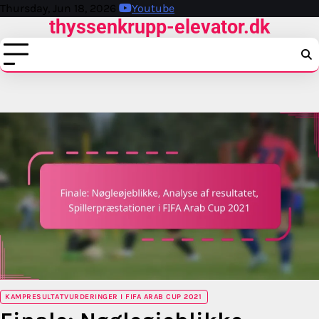
Skip
Thursday, Jun 18, 2026
Youtube
thyssenkrupp-elevator.dk
to
content
KAMPRESULTATVURDERINGER I FIFA ARAB CUP 2021