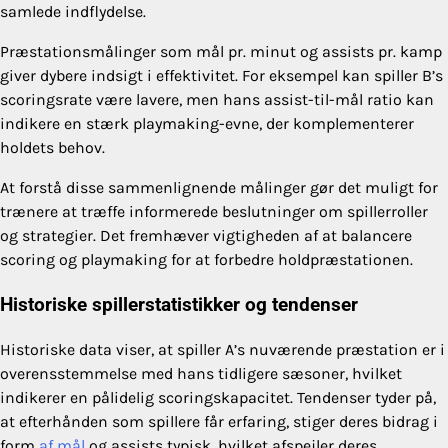
samlede indflydelse.
Præstationsmålinger som mål pr. minut og assists pr. kamp
giver dybere indsigt i effektivitet. For eksempel kan spiller B’s
scoringsrate være lavere, men hans assist-til-mål ratio kan
indikere en stærk playmaking-evne, der komplementerer
holdets behov.
At forstå disse sammenlignende målinger gør det muligt for
trænere at træffe informerede beslutninger om spillerroller
og strategier. Det fremhæver vigtigheden af at balancere
scoring og playmaking for at forbedre holdpræstationen.
Historiske spillerstatistikker og tendenser
Historiske data viser, at spiller A’s nuværende præstation er i
overensstemmelse med hans tidligere sæsoner, hvilket
indikerer en pålidelig scoringskapacitet. Tendenser tyder på,
at efterhånden som spillere får erfaring, stiger deres bidrag i
form
af mål
og assists typisk, hvilket afspejler deres