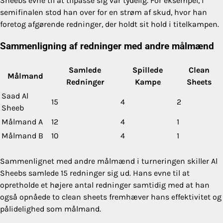
Sheebs evne til at tilpasse sig var tydelig. For eksempel, i
semifinalen stod han over for en strøm af skud, hvor han
foretog afgørende redninger, der holdt sit hold i titelkampen.
Sammenligning af redninger med andre målmænd
Samlede
Spillede
Clean
Målmand
Redninger
Kampe
Sheets
Saad Al
15
4
2
Sheeb
Målmand A
12
4
1
Målmand B
10
4
1
Sammenlignet med andre målmænd i turneringen skiller Al
Sheebs samlede 15 redninger sig ud. Hans evne til at
opretholde et højere antal redninger samtidig med at han
også opnåede to clean sheets fremhæver hans effektivitet og
pålidelighed som målmand.