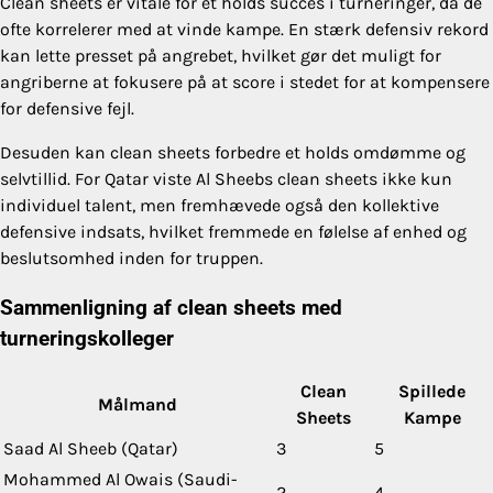
Clean sheets er vitale for et holds succes i turneringer, da de
ofte korrelerer med at vinde kampe. En stærk defensiv rekord
kan lette presset på angrebet, hvilket gør det muligt for
angriberne at fokusere på at score i stedet for at kompensere
for defensive fejl.
Desuden kan clean sheets forbedre et holds omdømme og
selvtillid. For Qatar viste Al Sheebs clean sheets ikke kun
individuel talent, men fremhævede også den kollektive
defensive indsats, hvilket fremmede en følelse af enhed og
beslutsomhed inden for truppen.
Sammenligning af clean sheets med
turneringskolleger
Clean
Spillede
Målmand
Sheets
Kampe
Saad Al Sheeb (Qatar)
3
5
Mohammed Al Owais (Saudi-
2
4