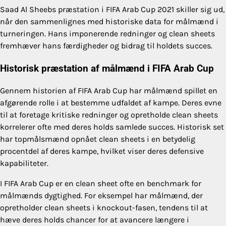
Saad Al Sheebs præstation i FIFA Arab Cup 2021 skiller sig ud,
når den sammenlignes med historiske data for målmænd i
turneringen. Hans imponerende redninger og clean sheets
fremhæver hans færdigheder og bidrag til holdets succes.
Historisk præstation af målmænd i FIFA Arab Cup
Gennem historien af FIFA Arab Cup har målmænd spillet en
afgørende rolle i at bestemme udfaldet af kampe. Deres evne
til at foretage kritiske redninger og opretholde clean sheets
korrelerer ofte med deres holds samlede succes. Historisk set
har topmålsmænd opnået clean sheets i en betydelig
procentdel af deres kampe, hvilket viser deres defensive
kapabiliteter.
I FIFA Arab Cup er en clean sheet ofte en benchmark for
målmænds dygtighed. For eksempel har målmænd, der
opretholder clean sheets i knockout-fasen, tendens til at
hæve deres holds chancer for at avancere længere i