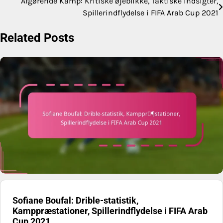
Afgørende Kamp: Kritiske øjeblikke, Taktiske indsigter,
Post
Spillerindflydelse i FIFA Arab Cup 2021
navigation
Related Posts
Sofiane Boufal: Drible-statistik,
Kamppræstationer, Spillerindflydelse i FIFA Arab
Cup 2021