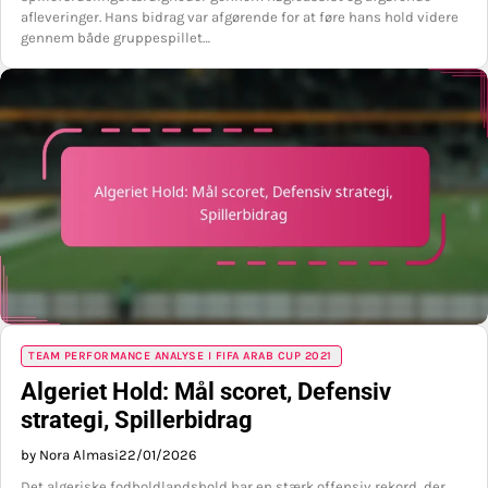
afleveringer. Hans bidrag var afgørende for at føre hans hold videre
gennem både gruppespillet…
TEAM PERFORMANCE ANALYSE I FIFA ARAB CUP 2021
Algeriet Hold: Mål scoret, Defensiv
strategi, Spillerbidrag
by Nora Almasi
22/01/2026
Det algeriske fodboldlandshold har en stærk offensiv rekord, der