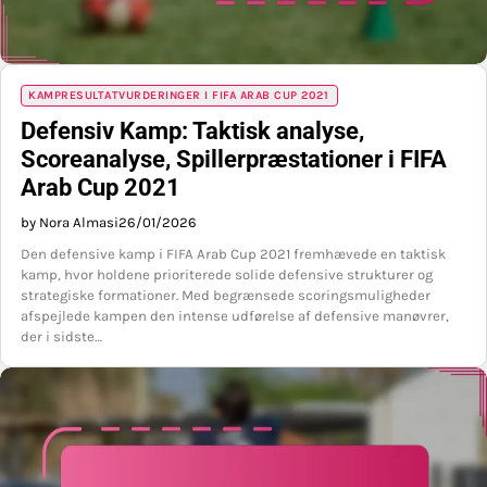
KAMPRESULTATVURDERINGER I FIFA ARAB CUP 2021
Defensiv Kamp: Taktisk analyse,
Scoreanalyse, Spillerpræstationer i FIFA
Arab Cup 2021
by Nora Almasi
26/01/2026
Den defensive kamp i FIFA Arab Cup 2021 fremhævede en taktisk
kamp, hvor holdene prioriterede solide defensive strukturer og
strategiske formationer. Med begrænsede scoringsmuligheder
afspejlede kampen den intense udførelse af defensive manøvrer,
der i sidste…