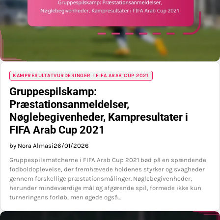
KAMPRESULTATVURDERINGER I FIFA ARAB CUP 2021
Gruppespilskamp:
Præstationsanmeldelser,
Nøglebegivenheder, Kampresultater i
FIFA Arab Cup 2021
by Nora Almasi
26/01/2026
Gruppespilsmatcherne i FIFA Arab Cup 2021 bød på en spændende
fodboldoplevelse, der fremhævede holdenes styrker og svagheder
gennem forskellige præstationsmålinger. Nøglebegivenheder,
herunder mindeværdige mål og afgørende spil, formede ikke kun
turneringens forløb, men øgede også…