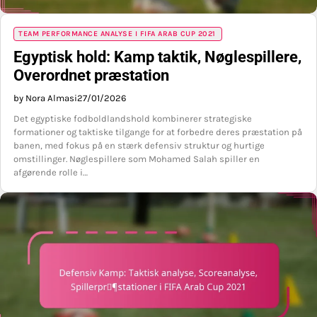
TEAM PERFORMANCE ANALYSE I FIFA ARAB CUP 2021
Egyptisk hold: Kamp taktik, Nøglespillere,
Overordnet præstation
by Nora Almasi
27/01/2026
Det egyptiske fodboldlandshold kombinerer strategiske
formationer og taktiske tilgange for at forbedre deres præstation på
banen, med fokus på en stærk defensiv struktur og hurtige
omstillinger. Nøglespillere som Mohamed Salah spiller en
afgørende rolle i…