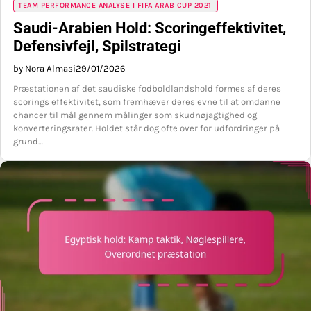
TEAM PERFORMANCE ANALYSE I FIFA ARAB CUP 2021
Saudi-Arabien Hold: Scoringeffektivitet,
Defensivfejl, Spilstrategi
by Nora Almasi
29/01/2026
Præstationen af det saudiske fodboldlandshold formes af deres
scorings effektivitet, som fremhæver deres evne til at omdanne
chancer til mål gennem målinger som skudnøjagtighed og
konverteringsrater. Holdet står dog ofte over for udfordringer på
grund…