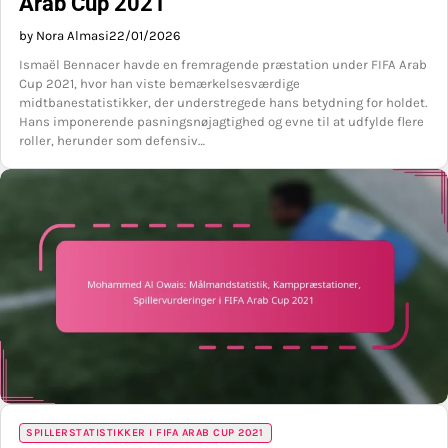
Arab Cup 2021
by Nora Almasi
22/01/2026
Ismaël Bennacer havde en fremragende præstation under FIFA Arab
Cup 2021, hvor han viste bemærkelsesværdige
midtbanestatistikker, der understregede hans betydning for holdet.
Hans imponerende pasningsnøjagtighed og evne til at udfylde flere
roller, herunder som defensiv…
SPILLERSTATISTIKKER I FIFA ARAB CUP 2021