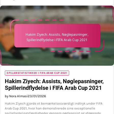
SPILLERSTATISTIKKER I FIFA ARAB CUP 2021
Hakim Ziyech: Assists, Nøglepasninger,
Spillerindflydelse i FIFA Arab Cup 2021
by Nora Almasi
23/01/2026
Hakim Ziyech gjorde et bemærkelsesværdigt indtryk under FIFA
Arab Cup 2021, hvor han demonstrerede sine exceptionelle
spillefordelingsfærdigheder gennem nøgleassist og afgørende