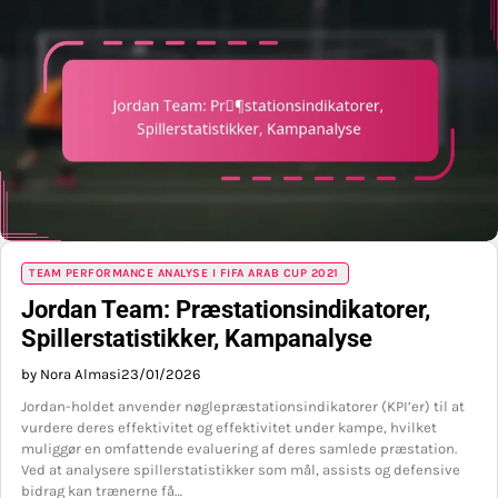
TEAM PERFORMANCE ANALYSE I FIFA ARAB CUP 2021
Jordan Team: Præstationsindikatorer,
Spillerstatistikker, Kampanalyse
by Nora Almasi
23/01/2026
Jordan-holdet anvender nøglepræstationsindikatorer (KPI’er) til at
vurdere deres effektivitet og effektivitet under kampe, hvilket
muliggør en omfattende evaluering af deres samlede præstation.
Ved at analysere spillerstatistikker som mål, assists og defensive
bidrag kan trænerne få…