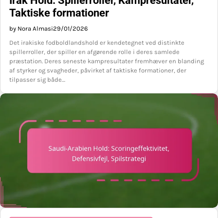
Irak Hold: Spillerroller, Kampresultater,
Taktiske formationer
by Nora Almasi
29/01/2026
Det irakiske fodboldlandshold er kendetegnet ved distinkte
spillerroller, der spiller en afgørende rolle i deres samlede
præstation. Deres seneste kampresultater fremhæver en blanding
af styrker og svagheder, påvirket af taktiske formationer, der
tilpasser sig både…