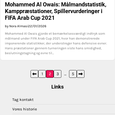
Mohammed Al Owais: Målmandstatistik,
Kamppræstationer, Spillervurderinger i
FIFA Arab Cup 2021
by Nora Almasi
22/01/2026
Mohammed Al Owais gjorde et bemærkelsesværdigt indtryk som
målmand under FIFA Arab Cup 2021, hvor han demonstrerede
imponerende statistikker, der understreger hans defensive evner.
Hans præstationer gennem turneringen viste hans smidighed,
beslutningstagning og evne til…
Posts
1
2
3
…
5
pagination
Links
Tag kontakt
Vores historie