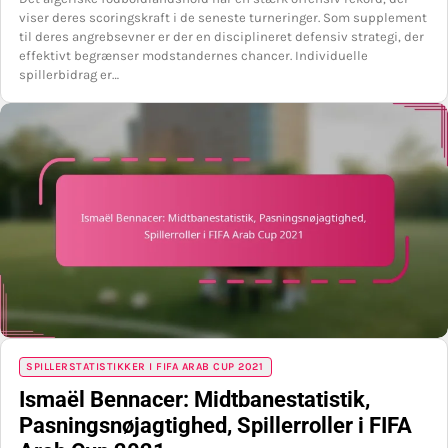
viser deres scoringskraft i de seneste turneringer. Som supplement
til deres angrebsevner er der en disciplineret defensiv strategi, der
effektivt begrænser modstandernes chancer. Individuelle
spillerbidrag er…
SPILLERSTATISTIKKER I FIFA ARAB CUP 2021
Ismaël Bennacer: Midtbanestatistik,
Pasningsnøjagtighed, Spillerroller i FIFA