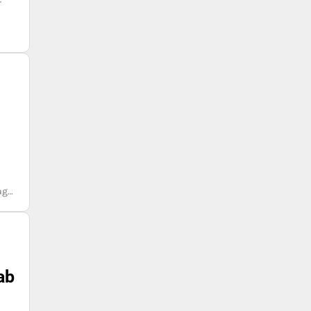
r
rag…
ab