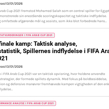
masi
13/01/2026
Arab Cup 2021 fremstod Mohamed Salah som en central spiller for Egypt
monstrerede sin enestående scoringskapacitet og taktiske indflydelse.
 omfattede afgørende mål og assists, som ikke blot forbedrede hans…
ATVURDERINGER I FIFA ARAB CUP 2021
inale kamp: Taktisk analyse,
atistik, Spillernes indflydelse i FIFA Ar
021
masi
13/01/2026
 i FIFA Arab Cup 2021 var en taktisk opvisning, hvor holdene anvendte
 strategier, der formede spillets dynamik. Med fokus på boldbesiddelse,
ion og defensive manøvrer fremhævede kampen vigtigheden af den enk
flydelse…
RMANCE ANALYSE I FIFA ARAB CUP 2021