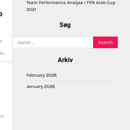
Team Performance Analyse i FIFA Arab Cup
2021
b
Søg
Search
gs
for:
ede…
Arkiv
February 2026
January 2026
et