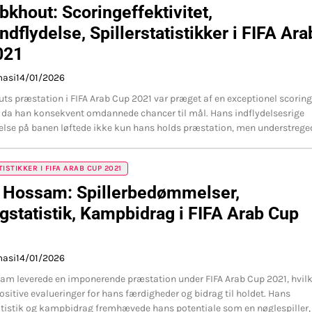
bkhout: Scoringeffektivitet,
dflydelse, Spillerstatistikker i FIFA Ara
021
masi
14/01/2026
ts præstation i FIFA Arab Cup 2021 var præget af en exceptionel scorin
t, da han konsekvent omdannede chancer til mål. Hans indflydelsesrige
else på banen løftede ikke kun hans holds præstation, men understreg
TISTIKKER I FIFA ARAB CUP 2021
 Hossam: Spillerbedømmelser,
gstatistik, Kampbidrag i FIFA Arab Cup
masi
14/01/2026
m leverede en imponerende præstation under FIFA Arab Cup 2021, hvilk
ositive evalueringer for hans færdigheder og bidrag til holdet. Hans
tistik og kampbidrag fremhævede hans potentiale som en nøglespiller,