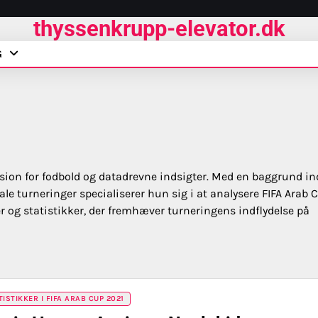
thyssenkrupp-elevator.dk
G
sion for fodbold og datadrevne indsigter. Med en baggrund i
ale turneringer specialiserer hun sig i at analysere FIFA Arab 
og statistikker, der fremhæver turneringens indflydelse på
TISTIKKER I FIFA ARAB CUP 2021