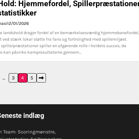
Hold: Hjemmefordel, Spillerpræstationer
atistikker
masi
12/01/2026
ke landshold drager fordel af en bemærkelsesværdig hjemmebanefordel
 ved stærk lokal støtte fra fans og fortrolighed med spillemiljøet.
 spillerpræstationer spiller en afgørende rolle i holdets succes, da
ere kan påvirke kampresultaterne gennem…
…
3
4
5
Seneste indlæg
 Team: Scoringmønstre,