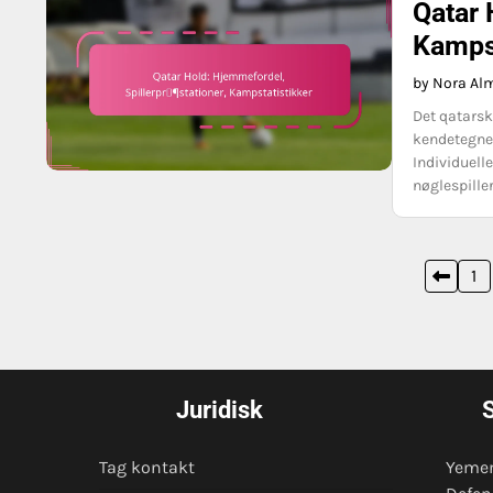
Qatar 
Kampst
by Nora Al
Det qatars
kendetegnet
Individuelle
nøglespill
Posts
1
pagination
Juridisk
Tag kontakt
Yemen